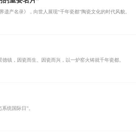
明的重要名片”
《世界遗产名录》，向世人展现“千年瓷都”陶瓷文化的时代风貌。
。景德镇，因瓷而生、因瓷而兴，以一炉窑火铸就千年瓷都。
态系统国际日”。