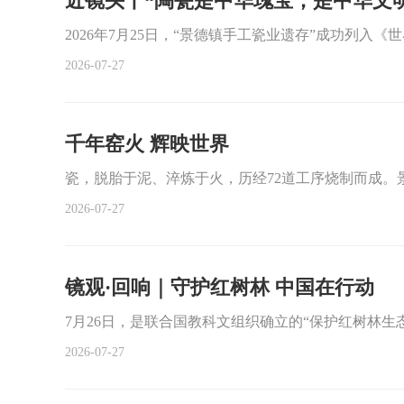
近镜头丨“陶瓷是中华瑰宝，是中华文
2026年7月25日，“景德镇手工瓷业遗存”成功列入
2026-07-27
千年窑火 辉映世界
瓷，脱胎于泥、淬炼于火，历经72道工序烧制而成
2026-07-27
镜观·回响｜守护红树林 中国在行动
7月26日，是联合国教科文组织确立的“保护红树林生
2026-07-27