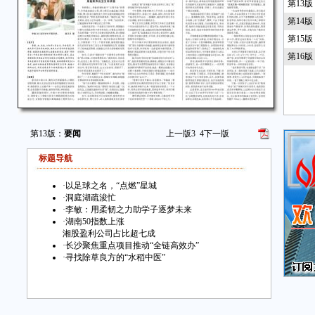
第13
第14
第15
第16
第13版：
要闻
上一版
3
4
下一版
标题导航
·
以足球之名，“点燃”星城
·
洞庭湖疏浚忙
·
李敏：用柔韧之力助学子逐梦未来
·
湖南50指数上涨
湘股盈利公司占比超七成
·
长沙聚焦重点项目推动“全链高效办”
·
寻找除草良方的“水稻中医”