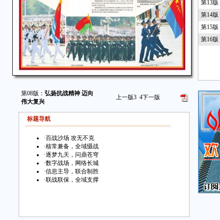
第13
第14
第15
第16
第08版：
弘扬抗战精神 迈向
上一版
3
4
下一版
伟大复兴
标题导航
·
百战沙场 攻无不克
·
核常兼备，全域慑战
·
逐梦九天，问鼎苍穹
·
数字战场，网络长城
·
信息主导，联合制胜
·
联战联保，全域支撑