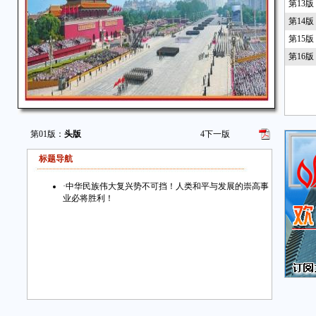
第13
第14
第15
第16
第01版：
头版
4
下一版
标题导航
·
中华民族伟大复兴势不可挡！人类和平与发展的崇高事
业必将胜利！