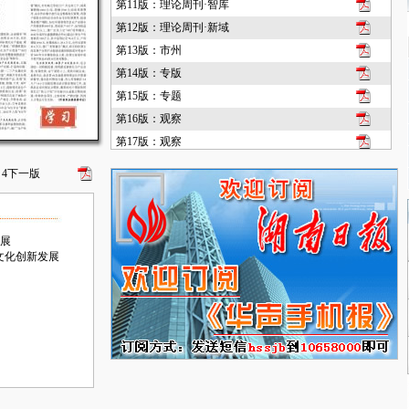
第11版：理论周刊·智库
第12版：理论周刊·新域
第13版：市州
第14版：专版
第15版：专题
第16版：观察
第17版：观察
第18版：专版
4
下一版
第19版：综合
第20版：时事
发展
文化创新发展