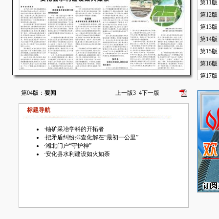
第11
第12
第13
第14
第15
第16
第17
第18
第04版：
要闻
上一版
3
4
下一版
第19
标题导航
第20
·
铀矿采冶学科的开拓者
·
把矛盾纠纷排查化解在“最初一公里”
·
湘北门户“守护神”
·
安化县水利建设如火如荼