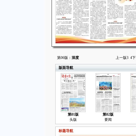
第06版：
深度
上一版
3
4
下
版面导航
第01版
第02版
头版
要闻
标题导航