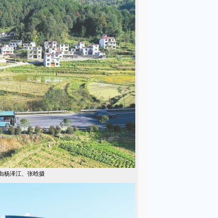
由杨泽江、张晗摄