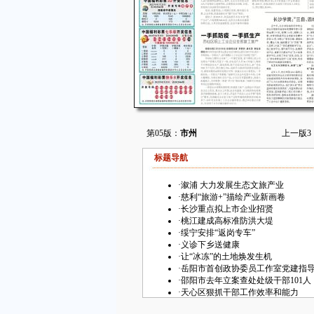
第05版：
市州
上一版
3
标题导航
·
溆浦 大力发展生态文旅产业
·
慈利“旅游+”描绘产业新画卷
·
长沙重点拟上市企业招贤
·
桃江建成高标准防洪大堤
·
绥宁安排“返岗专车”
·
义诊下乡送健康
·
让“冰冻”的土地焕发生机
·
岳阳市首创政协委员工作室党建指
·
邵阳市去年立案查处处级干部101人
·
天心区狠抓干部工作效率和能力
·
宁远科技特派员带富乡村